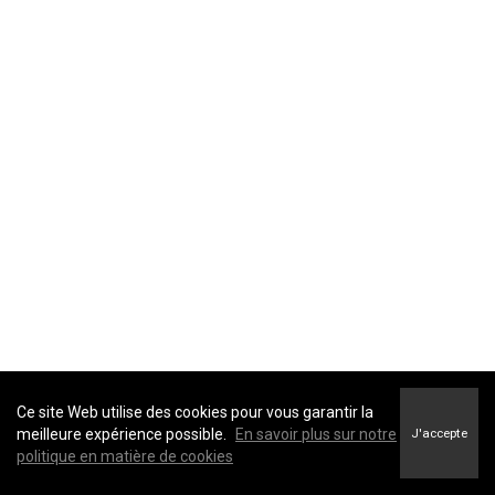
Properties
About Me
Blog
Amenity Report
TERMS OF USE
|
PRIVACY POLICY
|
ACCESSIBILITY
STATEMENT
|
FAIR HOUSING NOTICE
Ce site Web utilise des cookies pour vous garantir la
meilleure expérience possible.
En savoir plus sur notre
J'accepte
politique en matière de cookies